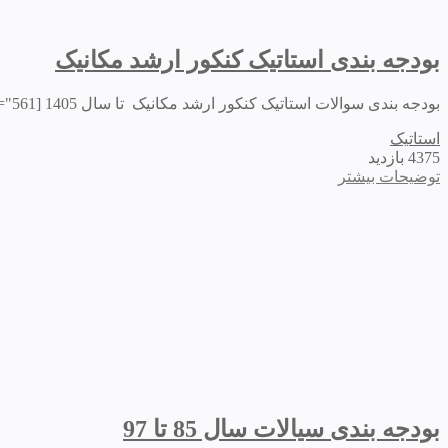
بودجه بندی استاتیک کنکور ارشد مکانیک
بودجه بندی سوالات استاتیک کنکور ارشد مکانیک تا سال 1405 [caption id="attachment_111650" align="aligncenter" width="561"] بودجه بندی استاتیک کنکور ارشد مهندسی مکانیک[/caption]
استاتیک
4375 بازدید
توضیحات بیشتر
بودجه بندی سیالات سال 85 تا 97