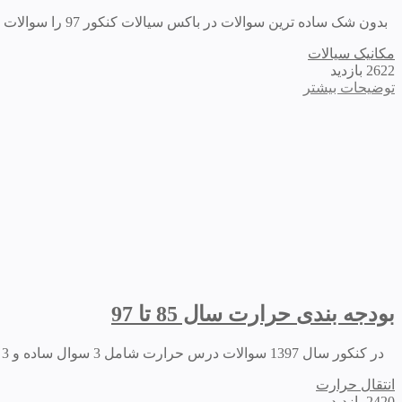
بدون شک ساده ترین سوالات در باکس سیالات کنکور 97 را سوالات درس سیالات تشکیل میدادند. سوالات این درس عمدتا با مفاهیم ساده قابل حل بودند و نیاز به...
مکانیک سیالات
2622 بازدید
توضیحات بیشتر
بودجه بندی حرارت سال 85 تا 97
در کنکور سال 1397 سوالات درس حرارت شامل 3 سوال ساده و 3 سوال متوسط بود. همچنین در سوالات این درس بر خلاف دو درس ترمو و حرارت نوآوری...
انتقال حرارت
2420 بازدید