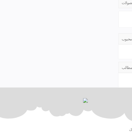
صولات
محبوب
 مطالب
یک