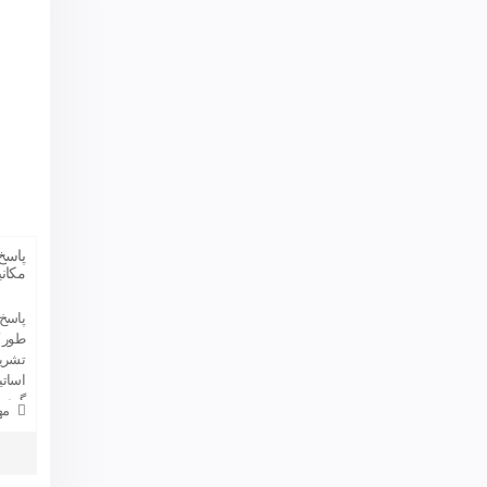
پاسخ
مکانیک 
طور ک
اساتی
گردیده
مه