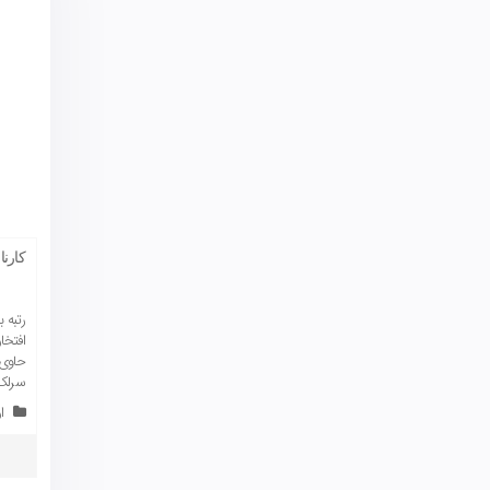
کارنا
رتبه 
افتخا
حاوی 
سرلک می‌باشد. 
ا