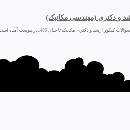
د و دکتری (مهندسی مکانیک)
14در پیوست آمده است. بودجه بندی درس مکانیک سیالات سال(آپدیت تا...