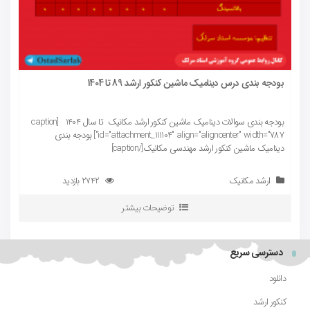
بودجه بندی درس دینامیک ماشین کنکور ارشد 89 تا 1404
بودجه بندی سوالات دینامیک ماشین کنکور ارشد مکانیک تا سال 1404 [caption
id="attachment_111104" align="aligncenter" width="787"] بودجه بندی
دینامیک ماشین کنکور ارشد مهندسی مکانیک[/caption]
ارشد مکانیک
2742 بازدید
توضیحات بیشتر
دسترسی سریع
دانلود
کنکور ارشد