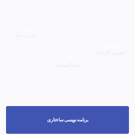
23,342
نفر ثبت نام
469,569
آموزش کاربردی
43,335
دوره آموزشی
برنامه نویسی ساختاری