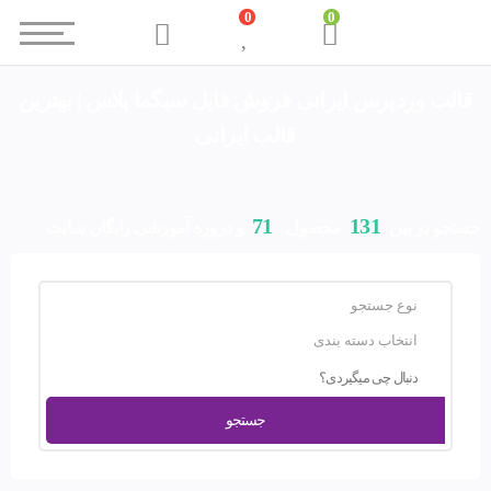
0
0
قالب وردپرس ایرانی فروش فایل سیگما پلاس | بهترین
قالب ایرانی
71
131
جستجو در بین
محصول
و دروره آموزشی رایگان سایت