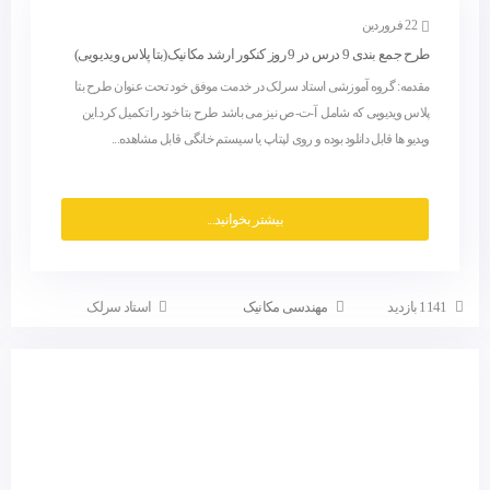
22 فروردین
طرح جمع بندی 9 درس در 9 روز کنکور ارشد مکانیک(بتا پلاس ویدیویی)
مقدمه: گروه آموزشی استاد سرلک در خدمت موفق خود تحت عنوان طرح بتا
پلاس ویدیویی که شامل آ-ت-ص نیز می باشد طرح بتا خود را تکمیل کرد.این
ویدیو ها قابل دانلود بوده و روی لپتاپ یا سیستم خانگی قابل مشاهده...
بیشتر بخوانید...
1141 بازدید
مهندسی مکانیک
استاد سرلک