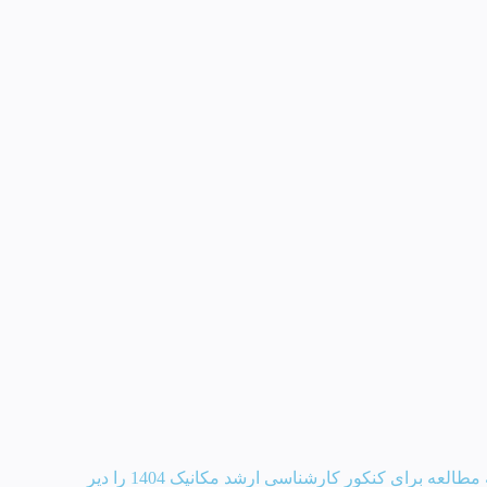
طرح شتاب کنکور ارشد مکانیک(طرح ویژه آنان که مطالعه برای کنکور کارشناسی ارشد مکانیک 1404 را دیر