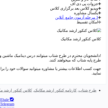
➕جزوات پی دی اف
➕ویدیو کلاس بعد برگزاری کلاس
➕یکسال مشاوره
➕
3 مرحله آزمون جامع آنلاین
➗امکان تقسیط
کلاس کنکور ارشد مکانیک
!دانشجویان محترم در طرح شتاب میتوانند درس دینامیک ماشین و 
طرح پایه شتاب که میخواهند کنند.
نمایید.
طرح شتاب
,
کارنامه کنکور ارشد مکانیک
,
کلاس کنکور ارشد مک
Ebale
Telegram