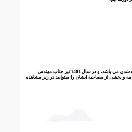
این طرح از سال 99 در موسسه استاد سرلک هر سال در حال پیاده شدن می باشد، و در سال 1401 نیز جناب مهندس
فقط با مطالعه 6 درس شدند، کارنامه و بخشی از مصاحبه ایشان را میتوانید در زیر مشاهده