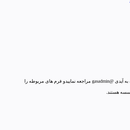
الان که نت بین الملل قطع هست به پشتیبانی در ایتا یا بله به آیدی @gasadmin مراجعه نماییدو فرم های مربوطه را
وسسه هستند.