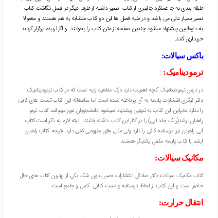
طبقه بندی به جا عملکرد جالبتری از کتاب نصیر داشته از طرف دیگر در فصل نگاشت کتاب
نصیر بسیار عالی می باشد و در بقیه فصل ها این دو کتاب متشابه به هم هستند و معمولا
به داوطلبین پیشنهاد میشود چندین صفحه از متن کتاب را بخوانند و اگر ارتباط برقرار کردند
خریداری کنند.
باکس سیالات:
ترمودینامیک:
در درس ترمودینامیک آنچه اهمیت دارد درک مفاهیم پایه است که در کتاب ترمودینامیک
دکتر کوثری انتشارات پارسه به آن پرداخته شده است اما متاسفانه این کتاب تست های کافی
را ندارد بنابراین این کتاب به تنهایی پیشنهاد نمیشود دانشجویان عزیز میتوانند کتاب ترمو
راهیان ارشد(رنگ جلد آبی) را در کنار این کتاب داشته باشند ، البته لازم به ذکر است کتاب
آبی راهیان نیز درسنامه کافی را دارد ولی مثال های مفهومی کمی دارد.
نتیجه: کتاب راهیان
ارشد با کتاب پارسه مکمل یکدیگر هستند
مکانیک سیالات:
کتاب مکانیک سیالات دکتر صادقی انتشارات نصیر بدون شک یکی از بهترین کتاب های حال
حاضر است و این کتاب از لحاظ درسنامه و تست کتابی کامل و جامع است
انتقال حرارت: