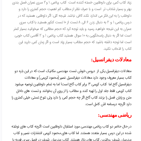
زیاد کتاب کمی برای داوطلبین خسته کننده است
کتاب ریاضی 1 و2 سری عمران فصل بندی
بهتر و بسیار شاداب تر است و با صرف نظر از مطالب کم اهمیت حجم کمتری را دارد و
داوطلب را به این فکر می اندازد نکند کافی نباشد.
نتیجه کلی: اگر داوطلبی هستید که در
درس ریاضی 1 و 2 به دنبال زدن 6 الی 8 تست از 10 تست کنکور هستید با کتاب سری
عمران به این نتیجه خواهید رسید و باید توجه کرد که حجم مطالبی که میخوانید بسیار کمتر
است اما اگر به دنبال پاسخگویی به 10 سوال هستید کتاب ریاضی 1 و 2 آقاسی کتاب خوبی
است اما توجه داشته باشید که حجم مطالب بسیار زیاد است و اگر زمان کمی دارید این
کتاب را انتخاب نکنید.
معادلات دیفرانسیل:
معادلات دیفرانسیل یکی از دروس خوش تست مهندسی مکانیک است که در این باره دو
کتاب بسیار معروف وجود دارد معادلات دیفرانسیل نصیر (محمود کریمی) و معادلات
دیفرانسیل گاج اما کتاب کریمی 3 برابر کتاب گاج است!
اما به تمام داوطلبین توصیه میشود
کتاب کریمی فقط جلد اول را تهیه کنند و مطالب را از روی آن بخوانند و تست های داخل
متن و پایان فصل را بزنند کتاب گاج اگر چه حجم کمی را دارد ولی تنوع تستی خیلی کمتری را
دارد اگرچه درسنامه اش کامل است.
ریاضی مهندسی:
در حال حاضر دو کتاب ریاضی مهندسی مورد استقبال داوطلبین است اگرچه کتاب های نوشته
شده در این درس بسیار متعدد هستند. اما کتاب های محمود کریمی انتشارات نصیر و کتاب
مدرسان شریف روانترین کتاب های بازار هستند.
کتاب مدرسان شریف در فصل سری فوریه با