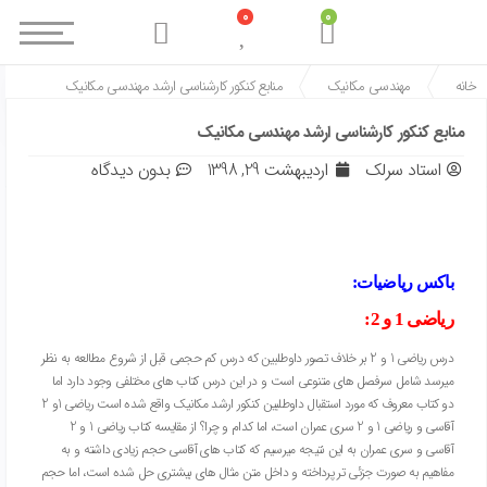
0
0
خانه
مهندسی مکانیک
منابع کنکور کارشناسی ارشد مهندسی مکانیک
منابع کنکور کارشناسی ارشد مهندسی مکانیک
استاد سرلک
اردیبهشت 29, 1398
بدون ديدگاه
باکس ریاضیات:
ریاضی 1 و 2:
درس ریاضی 1 و 2 بر خلاف تصور داوطلبین که درس کم حجمی قبل از شروع مطالعه به نظر
میرسد شامل سرفصل های متنوعی است و در این درس کتاب های مختلفی وجود دارد اما
دو کتاب معروف که مورد استقبال داوطلبین کنکور ارشد مکانیک واقع شده است ریاضی 1و 2
آقاسی و ریاضی 1 و 2 سری عمران است، اما کدام و چرا؟
از مقایسه کتاب ریاضی 1 و 2
آقاسی و سری عمران به این نتیجه میرسیم که کتاب های آقاسی حجم زیادی داشته و به
مفاهیم به صورت جزئی تر پرداخته و داخل متن مثال های بیشتری حل شده است، اما حجم