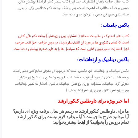
کتاب انتقال حرارت راهیان ارشد(رنگ جلد آبی) کتاب بسیار کاملی از لحاظ پوشش منابع
درسی و حذف مطالب کم اهمیت است، بدون شک نوشته دکتر خداکرمی یکی از بهترین
طبقه بندی های این درس را در خود جای داده است
باکس جامدات:
کتاب های استاتیک و مقاومت مصالح ( انتشاران پوران پژوهش) نوشته دکتر نائی کتابی
است که تمامی کنکوری ها در مورد آن اتفاق نظر دارند ، در درس طراحی اجزا کتاب طراحی
اجزا انتشارات نصیر برترین کتابی است که سرفصل ها را به طور صحیح پوشش داده است
باکس دینامیک و ارتعاشات:
باکس دینامیک و ارتعاشات تنها باکسی است که در مورد آن معرفی منابع کمی دشوار است
و همیشه باید کمی در مورد آن تردید داشت اما با این وجود منابع را به شرح زیر میتوان
معرفی کرد:
دینامیک:انتشارات پوران پژوهش
دینامیک ماشین : انتشارات نصیر
ارتعاشات:
پوران پژوهش
کنترل: پوران پژوهش(دکتر رضایی)
اما خبر ویژه برای داوطلبین کنکور ارشد
ما برای داوطلبین کنکور ارشد به رسم هر سال برنامه ویژه ای داریم؟
آیا میدانید طرح بتا چیست؟ آیا میدانید لازم نیست برای کنکور ارشد
تمام دروس را بخوانید؟
از
اینجا
بیشتر بخوانید!