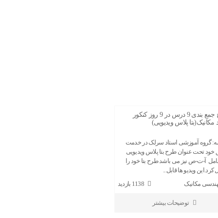
طرح جمع بندی 9 درس در 9 روز کنکور
مکانیک(بتا پلاس ویدیویی)
ه: گروه آموزشی استاد سرلک در خدمت
خود تحت عنوان طرح بتا پلاس ویدیویی
مل آ-ت-ص نیز می باشد طرح بتا خود را
کرد.این ویدیو ها قابل...
ندسی مکانیک
1138 بازدید
توضیحات بیشتر