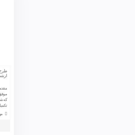
ارشد 
مقدم
موفق 
که شا
تکمیل 
مه